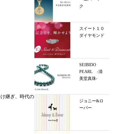
ク
スイート１０
ダイヤモンド
SEIBIDO
PEARL -清
美堂真珠-
受け継ぎ、時代の
ジョニー&ロ
ーバー